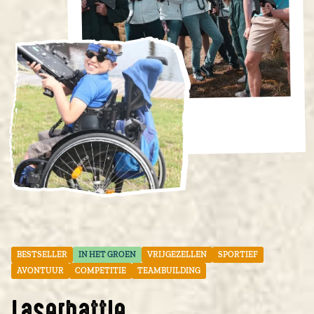
BESTSELLER
IN HET GROEN
VRIJGEZELLEN
SPORTIEF
AVONTUUR
COMPETITIE
TEAMBUILDING
Laserbattle