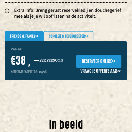
Extra info: Breng gerust reservekledij en douchegerief
mee als je je wil opfrissen na de activiteit.
FRIENDS & FAMILY
>>
SCHOLEN & JEUGDGROEPEN
>>
VANAF
€38 , –
RESERVEER ONLINE
>>
PER PERSOON
VRAAG JE OFFERTE AAN
>>
MINIMUMPRIJS: €456
In beeld