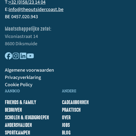
T:
+32 (0)58/23 14 04
E:
info@theoutsidercoast.be
BE 0457.020.943
Maatschappelijke zetel:
Viconiastraat 14
8600 Diksmuide
Algemene voorwaarden
Privacyverklaring
Cookie Policy
AANBOD
ANDERE
FRIENDS & FAMILY
CADEAUBONNEN
BEDRIJVEN
PRAKTISCH
SCHOLEN & JEUGDGROEPEN
OVER
ANDERSVALIDEN
JOBS
SPORTKAMPEN
BLOG