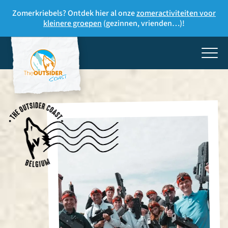
Zomerkriebels? Ontdek hier al onze
zomeractiviteiten voor
kleinere groepen
(gezinnen, vrienden…)!