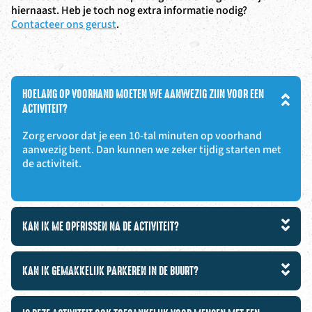
hiernaast. Heb je toch nog extra informatie nodig?
Contacteer ons gerust
.
HOELANG OP VOORHAND MOETEN WE AANWEZIG ZIJN VOOR EEN
ACTIVITEIT?
Zorg ervoor dat je een 10-tal minuten op voorhand
aanwezig bent. Dan kunnen we zeker tijdig starten met
de activiteit.
KAN IK ME OPFRISSEN NA DE ACTIVITEIT?
KAN IK GEMAKKELIJK PARKEREN IN DE BUURT?