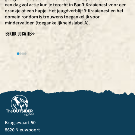
een dag vol actie kun je terecht in Bar ’t Kraaienest voor een
eten.
BEKIJK LOCATIE
BEKIJK LOCATIE
>>
>>
drankje of een hapje. Het jeugdverblijf 't Kraaienest en het
BEKIJK LOCATIE
>>
domein rondom is trouwens toegankelijk voor
mindervaliden (toegankelijkheidslabel A).
BEKIJK LOCATIE
>>
Brugsevaart 50
8620 Nieuwpoort