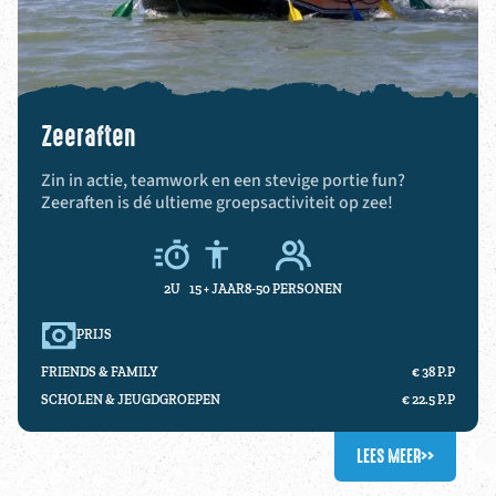
Zeeraften
Zin in actie, teamwork en een stevige portie fun?
Zeeraften is dé ultieme groepsactiviteit op zee!
2U
15 +
JAAR
8-50 PERSONEN
PRIJS
FRIENDS & FAMILY
€ 38 P.P
SCHOLEN & JEUGDGROEPEN
€ 22.5 P.P
LEES MEER
>>