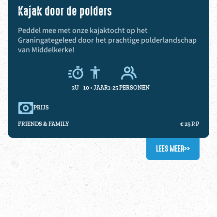
Kajak door de polders
Peddel mee met onze kajaktocht op het
Graningategeleed door het prachtige polderlandschap
van Middelkerke!
3U
10 +
JAAR
1-25 PERSONEN
PRIJS
FRIENDS & FAMILY
€ 25 P.P
LEES MEER
>>