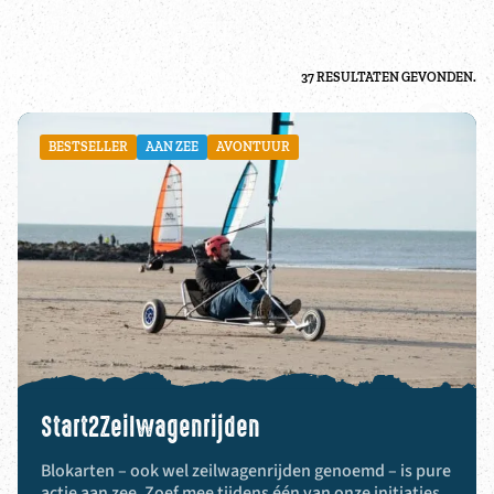
37 RESULTATEN GEVONDEN.
BESTSELLER
AAN ZEE
AVONTUUR
Start2Zeilwagenrijden
Blokarten – ook wel zeilwagenrijden genoemd – is pure
actie aan zee. Zoef mee tijdens één van onze initiaties