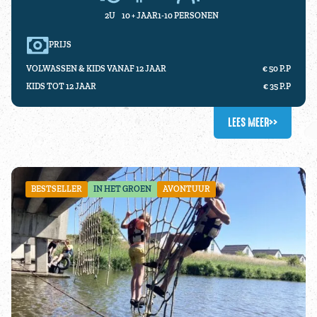
2U
10 +
JAAR
1-10 PERSONEN
PRIJS
VOLWASSEN & KIDS VANAF 12 JAAR
€ 50 P.P
KIDS TOT 12 JAAR
€ 35 P.P
LEES MEER
>>
BESTSELLER
IN HET GROEN
AVONTUUR