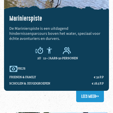
Marinierspiste
De Marinierspiste is een uitdagend
hindernissenparcours boven het water, speciaal voor
échte avonturiers en durvers.
2U
12 +
JAAR
8-50 PERSONEN
PRIJS
FRIENDS & FAMILY
€ 32 P.P
SCHOLEN & JEUGDGROEPEN
€ 18.5 P.P
LEES MEER
>>