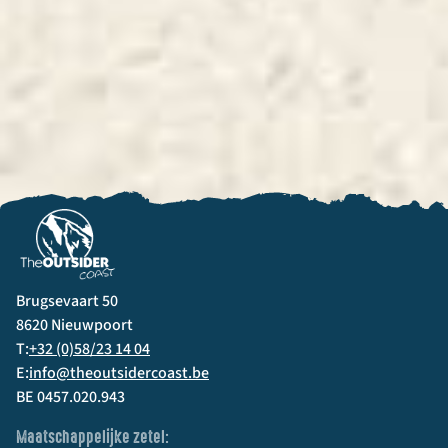
Brugsevaart 50
8620 Nieuwpoort
T:
+32 (0)58/23 14 04
E:
info@theoutsidercoast.be
BE 0457.020.943
Maatschappelijke zetel: