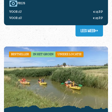
PRIJS
VOOR 1U
€ 15 P.P
VOOR 2U
€ 25 P.P
LEES MEER
>>
BESTSELLER
IN HET GROEN
UNIEKE LOCATIE