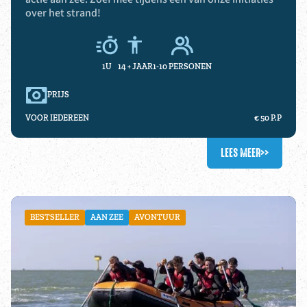
over het strand!
1U
14 +
JAAR
1-10 PERSONEN
PRIJS
VOOR IEDEREEN
€ 50 P.P
LEES MEER
>>
BESTSELLER
AAN ZEE
AVONTUUR