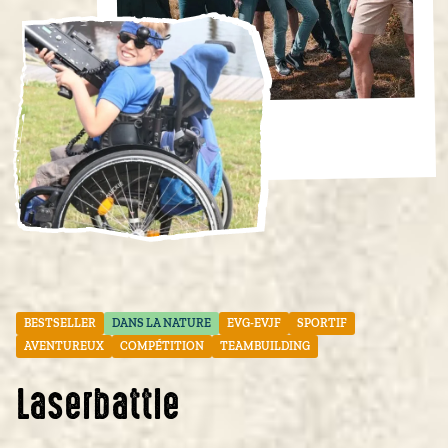
BESTSELLER
DANS LA NATURE
EVG-EVJF
SPORTIF
AVENTUREUX
COMPÉTITION
TEAMBUILDING
Laserbattle