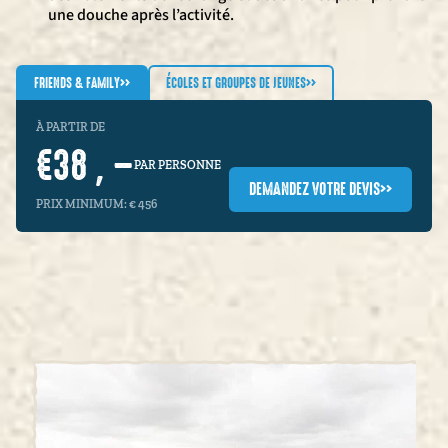
une douche après l’activité.
FRIENDS & FAMILY
>>
ÉCOLES ET GROUPES DE JEUNES
>>
À PARTIR DE
€38 , –
PAR PERSONNE
DEMANDEZ VOTRE DEVIS
>>
PRIX MINIMUM: € 456