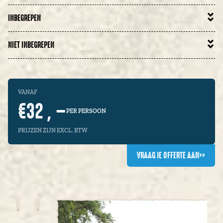
INBEGREPEN
NIET INBEGREPEN
VANAF
€32 , –
PER PERSOON
PRIJZEN ZIJN EXCL. BTW
VRAAG JE OFFERTE AAN
>>