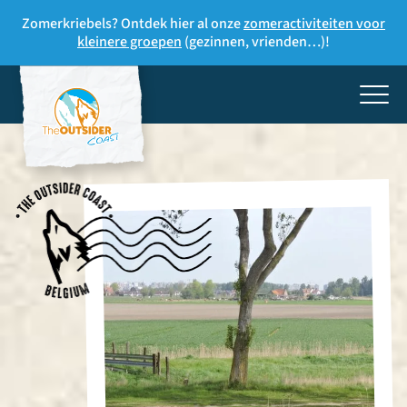
Zomerkriebels? Ontdek hier al onze
zomeractiviteiten voor
kleinere groepen
(gezinnen, vrienden…)!