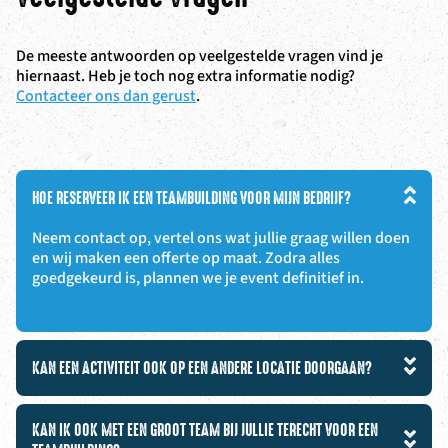
De meeste antwoorden op veelgestelde vragen vind je
hiernaast. Heb je toch nog extra informatie nodig?
Contacteer ons dan gerust
.
HOE RESERVEER IK EEN TEAMBUILDING VOOR MIJN BEDRIJF?
Neem contact op, vertel ons wat jullie graag willen doen
en wij maken een offerte op maat. Zodra alles
goedgekeurd is, plannen we je event definitief in.
KAN EEN ACTIVITEIT OOK OP EEN ANDERE LOCATIE DOORGAAN?
KAN IK OOK MET EEN GROOT TEAM BIJ JULLIE TERECHT VOOR EEN