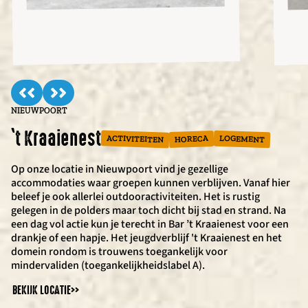
NIEUWPOORT
OOSTENDE
WESTENDE
NIEUWPOORT
‘t Kraaienest
Phare East
De Kwinte
Koko Loco
ACTIVITEITEN
ACTIVITEITEN
ACTIVITEITEN
ACTIVITEITEN
LOGEMENT
HORECA
HORECA
HORECA
HORECA
Op onze locatie in Nieuwpoort vind je gezellige
Aan zee in Oostende vind je onze locatie Phare East, dé plek
Aan het Sint-Laureinsstrand van Westende staat de
De Koko Loco (Surfclub Westende | Nieuwpoort) ligt aan het
accommodaties waar groepen kunnen verblijven. Vanaf hier
voor tal van toffe zee- en strandactiviteiten. Na al die actie
Beachclub De Kwinte, dé uitvalsbasis voor al je strand- en
Spaarbekken, dé ideale plek om te windsurfen of suppen in
beleef je ook allerlei outdooractiviteiten. Het is rustig
kun je gezellig neerstrijken in de bar-bistro Phare East, waar
watersportactiviteiten zoals Zeilwagenrijden, Zeeraften,
een rustige, groene omgeving. Daarnaast geniet je in de
gelegen in de polders maar toch dicht bij stad en strand. Na
je geniet van een drankje en/of hapje op het strand.
Golfsurfen & nog veel meer!
gezellige Koko Loco-bar van verfrissend drankjes en lekker
een dag vol actie kun je terecht in Bar ’t Kraaienest voor een
eten.
BEKIJK LOCATIE
BEKIJK LOCATIE
>>
>>
drankje of een hapje. Het jeugdverblijf 't Kraaienest en het
BEKIJK LOCATIE
>>
domein rondom is trouwens toegankelijk voor
mindervaliden (toegankelijkheidslabel A).
BEKIJK LOCATIE
>>