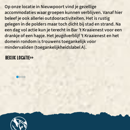
Op onze locatie in Nieuwpoort vind je gezellige
Aan zee in Oostende vind je onze locatie Phare East, dé plek
Aan het Sint-Laureinsstrand van Westende staat de
De Koko Loco (Surfclub Westende | Nieuwpoort) ligt aan het
accommodaties waar groepen kunnen verblijven. Vanaf hier
voor tal van toffe zee- en strandactiviteiten. Na al die actie
Beachclub De Kwinte, dé uitvalsbasis voor al je strand- en
Spaarbekken, dé ideale plek om te windsurfen of suppen in
beleef je ook allerlei outdooractiviteiten. Het is rustig
kun je gezellig neerstrijken in de bar-bistro Phare East, waar
watersportactiviteiten zoals Zeilwagenrijden, Zeeraften,
een rustige, groene omgeving. Daarnaast geniet je in de
gelegen in de polders maar toch dicht bij stad en strand. Na
je geniet van een drankje en/of hapje op het strand.
Golfsurfen & nog veel meer!
gezellige Koko Loco-bar van verfrissend drankjes en lekker
een dag vol actie kun je terecht in Bar ’t Kraaienest voor een
eten.
BEKIJK LOCATIE
BEKIJK LOCATIE
>>
>>
drankje of een hapje. Het jeugdverblijf 't Kraaienest en het
BEKIJK LOCATIE
>>
domein rondom is trouwens toegankelijk voor
mindervaliden (toegankelijkheidslabel A).
BEKIJK LOCATIE
>>