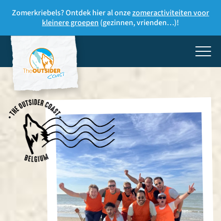
Zomerkriebels? Ontdek hier al onze
zomeractiviteiten voor
kleinere groepen
(gezinnen, vrienden…)!