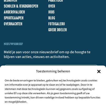
BEDRIJVEN
PRAKTISCH
SCHOLEN & JEUGDGROEPEN
OVER
ANDERSVALIDEN
JOBS
SPORTKAMPEN
BLOG
OVERNACHTEN
FOTOGALERIJ
GOEDE DOELEN
NIEUWSBRIEF
Meld je aan voor onze nieuwsbrief om op de hoogte te
blijven van acties, nieuws en activiteiten.
Toestemming beheren
Om de beste ervaringen te bieden, gebruiken wij technologieën zoals cookies
om informatie over je apparaat op te slaan en/of te raadplegen. Door in te
stemmen met deze technologieën kunnen wij gegevens zoals surfgedrag of
unieke ID's op deze site verwerken. Als je geen toestemming geeft of uw
AANMELDEN
>>
toestemming intrekt, kan dit een nadelige invloed hebben op bepaalde functies
en mogelijkheden.
Door op ‘Aanmelden’ te klikken, bevestig je dat je akkoord gaat met onze