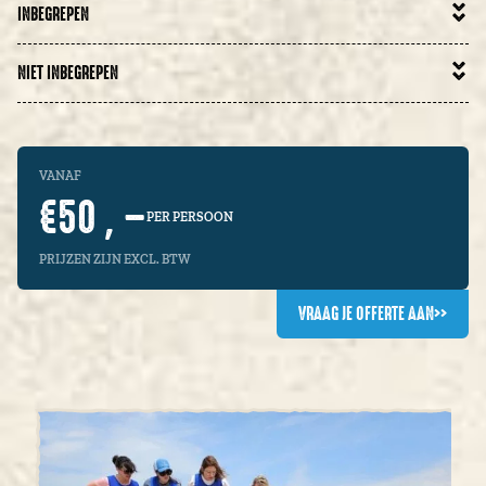
INBEGREPEN
NIET INBEGREPEN
VANAF
€50 , –
PER PERSOON
PRIJZEN ZIJN EXCL. BTW
VRAAG JE OFFERTE AAN
>>