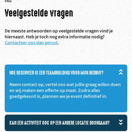
FAQ
Veelgestelde vragen
De meeste antwoorden op veelgestelde vragen vind je
hiernaast. Heb je toch nog extra informatie nodig?
Contacteer ons dan gerust
.
HOE RESERVEER IK EEN TEAMBUILDING VOOR MIJN BEDRIJF?
Neem contact op, vertel ons wat jullie graag willen doen
en wij maken een offerte op maat. Zodra alles
goedgekeurd is, plannen we je event definitief in.
KAN EEN ACTIVITEIT OOK OP EEN ANDERE LOCATIE DOORGAAN?