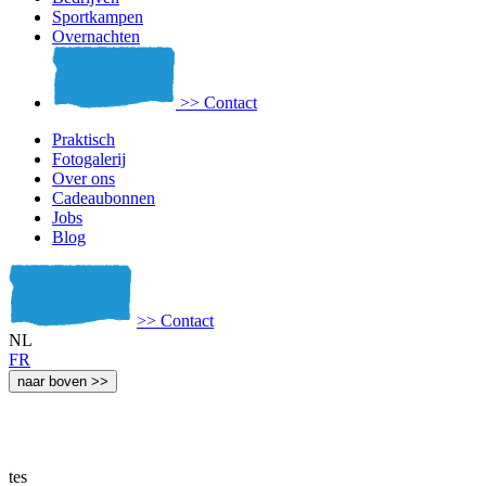
Sportkampen
Overnachten
>>
Contact
Praktisch
Fotogalerij
Over ons
Cadeaubonnen
Jobs
Blog
>>
Contact
NL
FR
naar boven
>>
tes