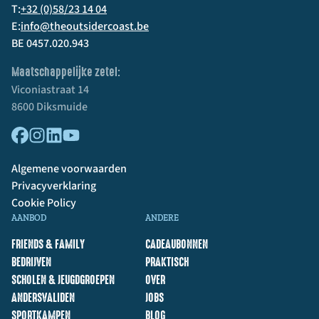
T:
+32 (0)58/23 14 04
E:
info@theoutsidercoast.be
BE 0457.020.943
Maatschappelijke zetel:
Viconiastraat 14
8600 Diksmuide
Algemene voorwaarden
Privacyverklaring
Cookie Policy
AANBOD
ANDERE
FRIENDS & FAMILY
CADEAUBONNEN
BEDRIJVEN
PRAKTISCH
SCHOLEN & JEUGDGROEPEN
OVER
ANDERSVALIDEN
JOBS
SPORTKAMPEN
BLOG