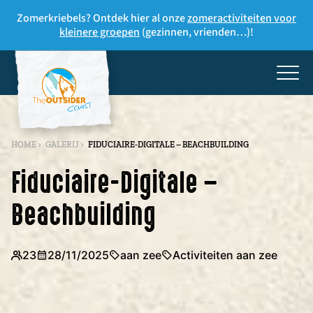
Zomerkriebels? Ontdek hier al onze
zomeractiviteiten voor
kleinere groepen
(gezinnen, vrienden…)!
HOME
>
GALERIJ
>
FIDUCIAIRE-DIGITALE – BEACHBUILDING
Fiduciaire-Digitale –
Beachbuilding
23
28/11/2025
aan zee
Activiteiten aan zee