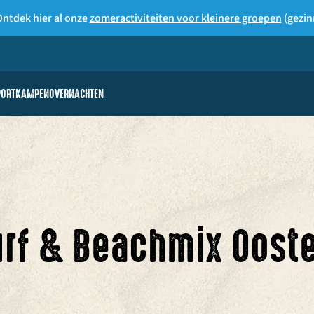
ntdek hier al onze
zomeractiviteiten voor kleinere groepen
(gezin
PORTKAMPEN
OVERNACHTEN
oepen
urf & Beachmix Oost