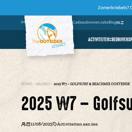
Zomerkriebels? O
Praktisch
Fotogalerij
Over ons
Cadeaubonnen
Jobs
Blog
NL
FR
ACTIVITEITEN
BEDRIJVEN
S
Friends & Family
Scholen & Jeugdgr
Andersvaliden
HOME
>
GALERIJ
>
2025 W7 – GOLFSURF & BEACHMIX OOSTENDE
2025 W7 – Golfs
11/08/2025
Activiteiten aan zee