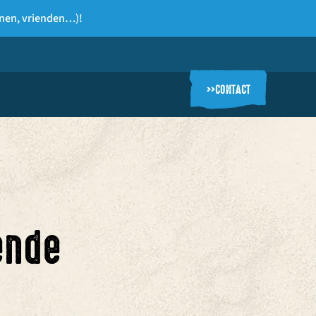
nen, vrienden…)!
>>
CONTACT
ende