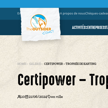
En pratique
Galerie de photos
A propos de nous
Chèques-cadea
ACTIVITÉS
ENTREPRISES
ST
Friends & Family
Écoles et groupes d
Personnes à mobilit
HOME
>
GALERIE
>
CERTIPOWER – TROPHÉE DE KARTING
Certipower – Tro
10
21/06/2024
en ville