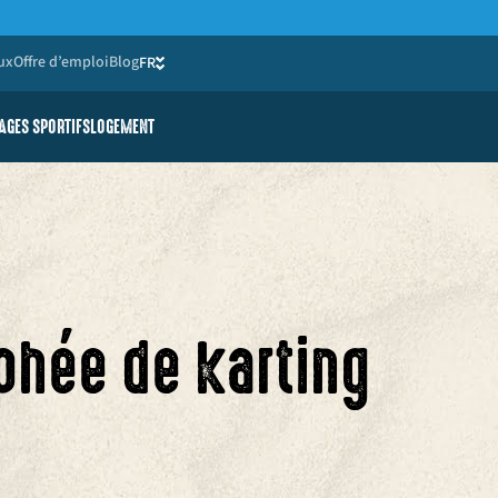
ux
Offre d’emploi
Blog
FR
NL
AGES SPORTIFS
LOGEMENT
e jeunes
é réduite
phée de karting