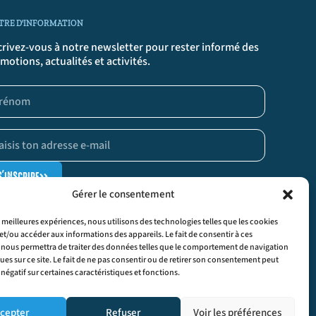
TRE D'INFORMATION
crivez-vous à notre newsletter pour rester informé des
motions, actualités et activités.
S'INSCRIRE
>>
Gérer le consentement
liquant sur « S’inscrire », tu confirmes que tu acceptes nos conditions
rales.
es meilleures expériences, nous utilisons des technologies telles que les cookies
et/ou accéder aux informations des appareils. Le fait de consentir à ces
 nous permettra de traiter des données telles que le comportement de navigation
ques sur ce site. Le fait de ne pas consentir ou de retirer son consentement peut
 négatif sur certaines caractéristiques et fonctions.
cepter
Refuser
Voir les préférences