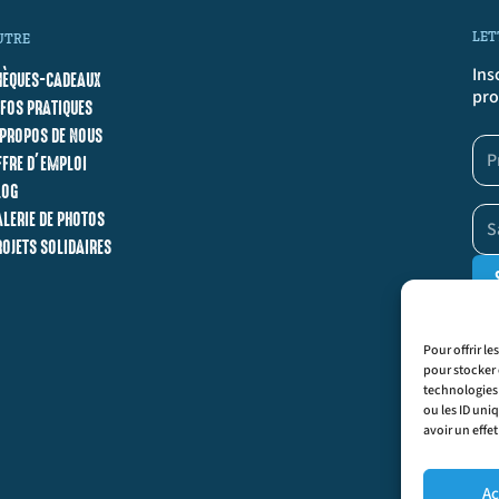
LET
UTRE
Ins
HÈQUES-CADEAUX
pro
NFOS PRATIQUES
 PROPOS DE NOUS
FFRE D’EMPLOI
LOG
ALERIE DE PHOTOS
ROJETS SOLIDAIRES
En c
géné
Pour offrir l
pour stocker 
technologies
ou les ID uni
avoir un effet
Ac