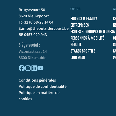
Brugsevaart 50
OFFRE
A
8620 Nieuwpoort
FRIENDS & FAMILY
C
T:
+32 (0)58/23 14 04
ENTREPRISES
I
E:
info@theoutsidercoast.be
ÉCOLES ET GROUPES DE JEUNES
A
BE 0457.020.943
PERSONNES À MOBILITÉ
O
RÉDUITE
B
Siège social :
STAGES SPORTIFS
G
Viconiastraat 14
LOGEMENT
P
8600 Diksmuide
Conditions générales
Politique de confidentialité
Politique en matière de
cookies