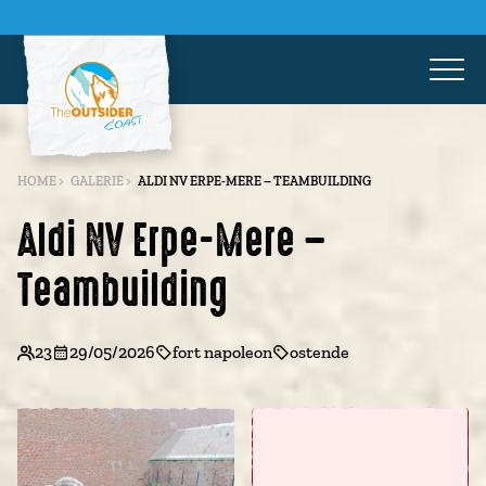
HOME
>
GALERIE
>
ALDI NV ERPE-MERE – TEAMBUILDING
Aldi NV Erpe-Mere –
Teambuilding
23
29/05/2026
fort napoleon
ostende