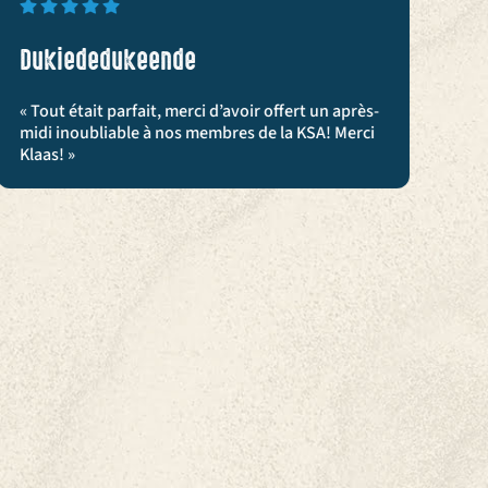
Dukiededukeende
V
« Tout était parfait, merci d’avoir offert un après-
« 
midi inoubliable à nos membres de la KSA! Merci
av
Klaas! »