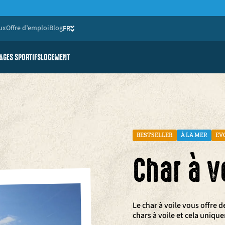
ux
Offre d’emploi
Blog
FR
NL
AGES SPORTIFS
LOGEMENT
e jeunes
é réduite
BESTSELLER
À LA MER
EV
Char à v
Le char à voile vous offre 
chars à voile et cela uniqu